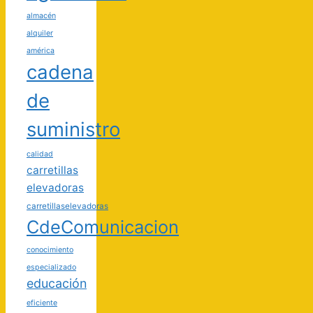
almacén
alquiler
américa
cadena
de
suministro
calidad
carretillas
elevadoras
carretillaselevadoras
CdeComunicacion
conocimiento
especializado
educación
eficiente