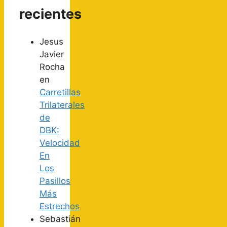
recientes
Jesus
Javier
Rocha
en
Carretillas
Trilaterales
de
DBK:
Velocidad
En
Los
Pasillos
Más
Estrechos
Sebastián