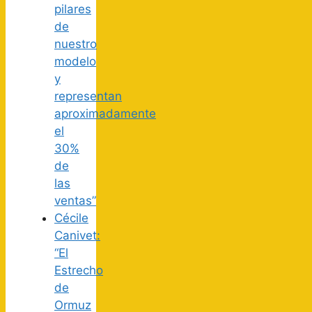
pilares
de
nuestro
modelo
y
representan
aproximadamente
el
30%
de
las
ventas”
Cécile
Canivet:
“El
Estrecho
de
Ormuz