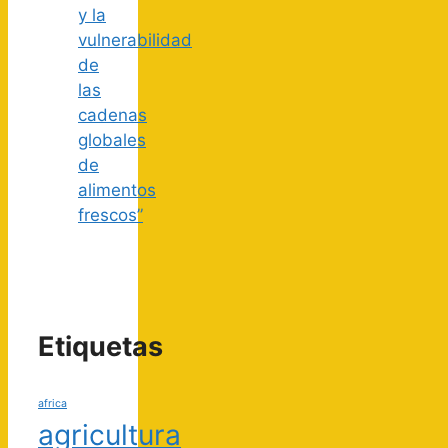
y la
vulnerabilidad
de
las
cadenas
globales
de
alimentos
frescos”
Etiquetas
africa
agricultura