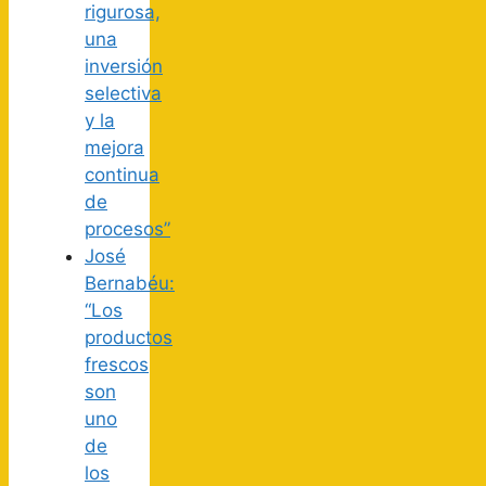
rigurosa,
una
inversión
selectiva
y la
mejora
continua
de
procesos”
José
Bernabéu:
“Los
productos
frescos
son
uno
de
los