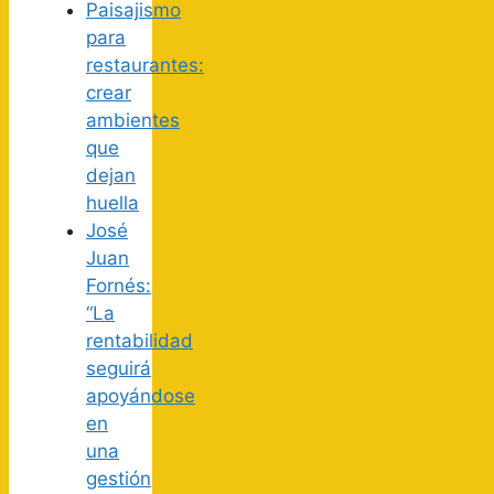
Paisajismo
para
restaurantes:
crear
ambientes
que
dejan
huella
José
Juan
Fornés:
“La
rentabilidad
seguirá
apoyándose
en
una
gestión