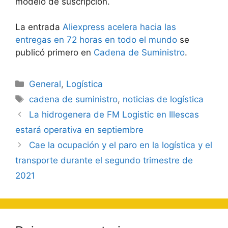
modelo de suscripción.
La entrada
Aliexpress acelera hacia las
entregas en 72 horas en todo el mundo
se
publicó primero en
Cadena de Suministro
.
Categorías
General
,
Logística
Etiquetas
cadena de suministro
,
noticias de logística
Navegación
La hidrogenera de FM Logistic en Illescas
de
estará operativa en septiembre
entradas
Cae la ocupación y el paro en la logística y el
transporte durante el segundo trimestre de
2021