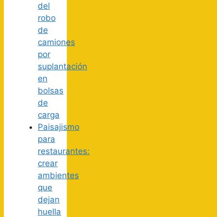
del
robo
de
camiones
por
suplantación
en
bolsas
de
carga
Paisajismo
para
restaurantes:
crear
ambientes
que
dejan
huella