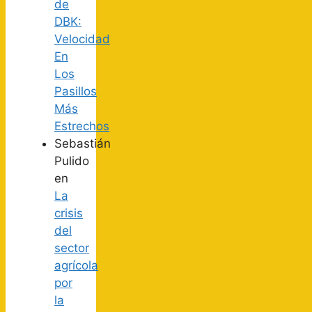
de
DBK:
Velocidad
En
Los
Pasillos
Más
Estrechos
Sebastián
Pulido
en
La
crisis
del
sector
agrícola
por
la