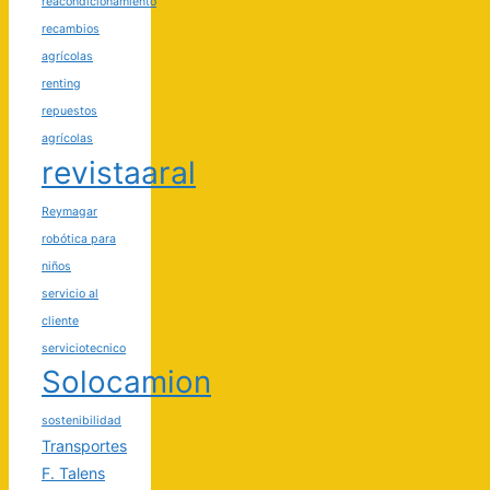
reacondicionamiento
recambios
agrícolas
renting
repuestos
agrícolas
revistaaral
Reymagar
robótica para
niños
servicio al
cliente
serviciotecnico
Solocamion
sostenibilidad
Transportes
F. Talens