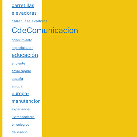
carretillas
elevadoras
carretillaselevadoras
CdeComunicacion
conocimiento
especializado
educación
eficiente
envío rápido
españa
europa
europa-
manutencion
experiencia
Extraescolares
en colegios
de Madrid