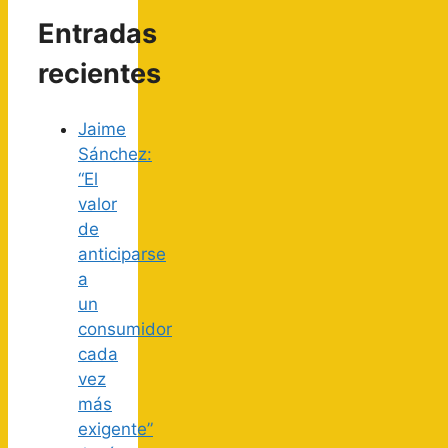
Entradas
recientes
Jaime
Sánchez:
“El
valor
de
anticiparse
a
un
consumidor
cada
vez
más
exigente”