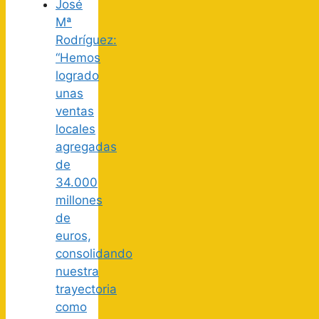
José
Mª
Rodríguez:
“Hemos
logrado
unas
ventas
locales
agregadas
de
34.000
millones
de
euros,
consolidando
nuestra
trayectoria
como