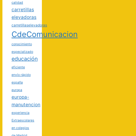
calidad
carretillas
elevadoras
carretillaselevadoras
CdeComunicacion
conocimiento
especializado
educación
eficiente
envío rápido
españa
europa
europa-
manutencion
experiencia
Extraescolares
en colegios
de Madrid