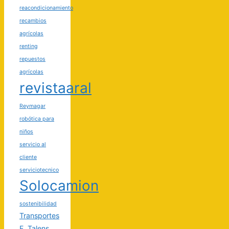
reacondicionamiento
recambios
agrícolas
renting
repuestos
agrícolas
revistaaral
Reymagar
robótica para
niños
servicio al
cliente
serviciotecnico
Solocamion
sostenibilidad
Transportes
F. Talens