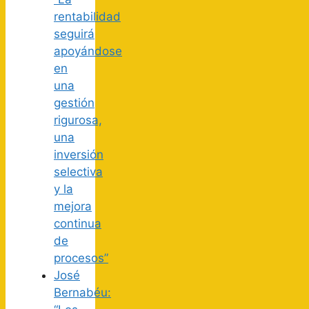
rentabilidad
seguirá
apoyándose
en
una
gestión
rigurosa,
una
inversión
selectiva
y la
mejora
continua
de
procesos”
José
Bernabéu: