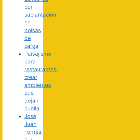
por
suplantación
en
bolsas
de
carga
Paisajismo
para
restaurantes:
crear
ambientes
que
dejan
huella
José
Juan
Fornés:
“La