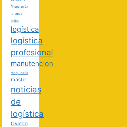
financiación
Idiomas
online
logística
logística
profesional
manutencion
maquinaria
máster
noticias
de
logística
Oviedo