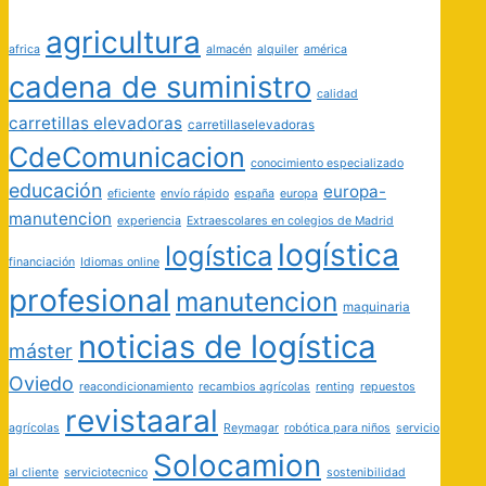
agricultura
africa
almacén
alquiler
américa
cadena de suministro
calidad
carretillas elevadoras
carretillaselevadoras
CdeComunicacion
conocimiento especializado
educación
europa-
eficiente
envío rápido
españa
europa
manutencion
experiencia
Extraescolares en colegios de Madrid
logística
logística
financiación
Idiomas online
profesional
manutencion
maquinaria
noticias de logística
máster
Oviedo
reacondicionamiento
recambios agrícolas
renting
repuestos
revistaaral
agrícolas
Reymagar
robótica para niños
servicio
Solocamion
al cliente
serviciotecnico
sostenibilidad