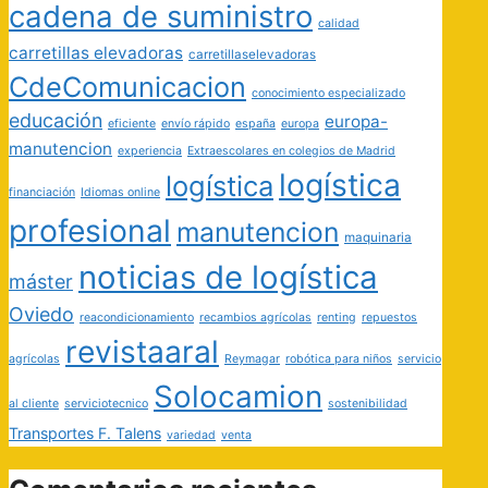
cadena de suministro
calidad
carretillas elevadoras
carretillaselevadoras
CdeComunicacion
conocimiento especializado
educación
europa-
eficiente
envío rápido
españa
europa
manutencion
experiencia
Extraescolares en colegios de Madrid
logística
logística
financiación
Idiomas online
profesional
manutencion
maquinaria
noticias de logística
máster
Oviedo
reacondicionamiento
recambios agrícolas
renting
repuestos
revistaaral
agrícolas
Reymagar
robótica para niños
servicio
Solocamion
al cliente
serviciotecnico
sostenibilidad
Transportes F. Talens
variedad
venta