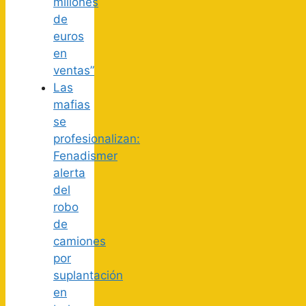
millones
de
euros
en
ventas”
Las
mafias
se
profesionalizan:
Fenadismer
alerta
del
robo
de
camiones
por
suplantación
en