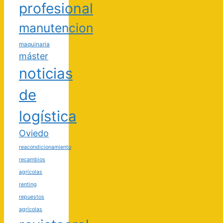
profesional
manutencion
maquinaria
máster
noticias
de
logística
Oviedo
reacondicionamiento
recambios
agrícolas
renting
repuestos
agrícolas