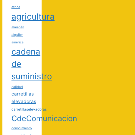
africa
agricultura
almacén
alquiler
américa
cadena
de
suministro
calidad
carretillas
elevadoras
carretillaselevadoras
CdeComunicacion
conocimiento