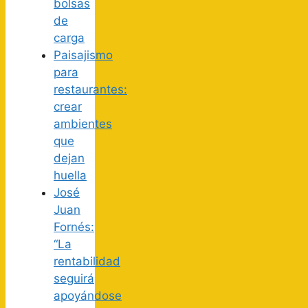
bolsas
de
carga
Paisajismo
para
restaurantes:
crear
ambientes
que
dejan
huella
José
Juan
Fornés:
“La
rentabilidad
seguirá
apoyándose