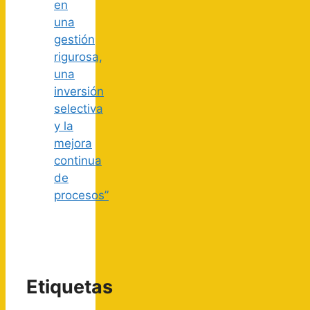
en
una
gestión
rigurosa,
una
inversión
selectiva
y la
mejora
continua
de
procesos”
Etiquetas