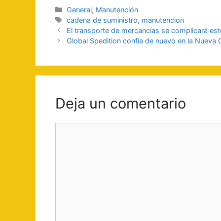
Categorías
General
,
Manutención
Etiquetas
cadena de suministro
,
manutencion
Navegación
El transporte de mercancías se complicará es
de
Global Spedition confía de nuevo en la Nueva 
entradas
Deja un comentario
Comentario