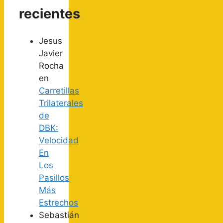
recientes
Jesus
Javier
Rocha
en
Carretillas
Trilaterales
de
DBK:
Velocidad
En
Los
Pasillos
Más
Estrechos
Sebastián