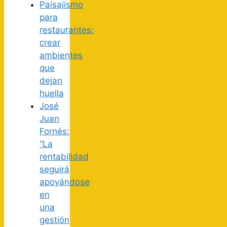
Paisajismo
para
restaurantes:
crear
ambientes
que
dejan
huella
José
Juan
Fornés:
“La
rentabilidad
seguirá
apoyándose
en
una
gestión