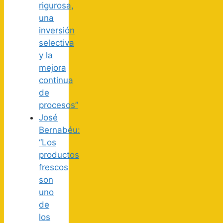
rigurosa,
una
inversión
selectiva
y la
mejora
continua
de
procesos”
José
Bernabéu:
“Los
productos
frescos
son
uno
de
los