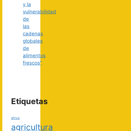
y la
vulnerabilidad
de
las
cadenas
globales
de
alimentos
frescos”
Etiquetas
africa
agricultura