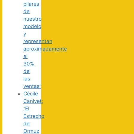
pilares
de
nuestro
modelo
y
representan
aproximadamente
el
30%
de
las
ventas”
Cécile
Canivet:
“El
Estrecho
de
Ormuz