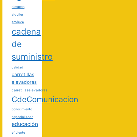
almacén
alquiler
américa
cadena
de
suministro
calidad
carretillas
elevadoras
carretillaselevadoras
CdeComunicacion
conocimiento
especializado
educación
eficiente