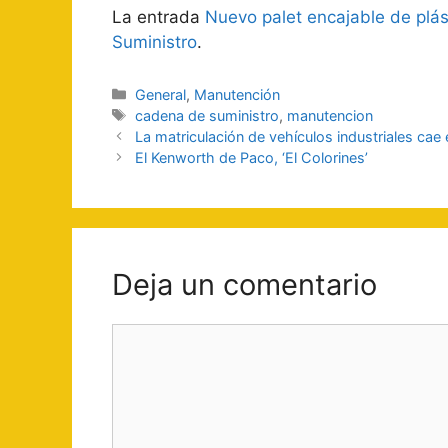
La entrada
Nuevo palet encajable de plá
Suministro
.
Categorías
General
,
Manutención
Etiquetas
cadena de suministro
,
manutencion
Navegación
La matriculación de vehículos industriales cae
de
El Kenworth de Paco, ‘El Colorines’
entradas
Deja un comentario
Comentario