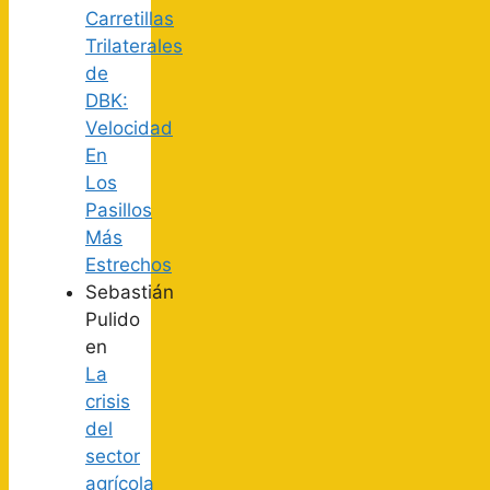
Carretillas
Trilaterales
de
DBK:
Velocidad
En
Los
Pasillos
Más
Estrechos
Sebastián
Pulido
en
La
crisis
del
sector
agrícola