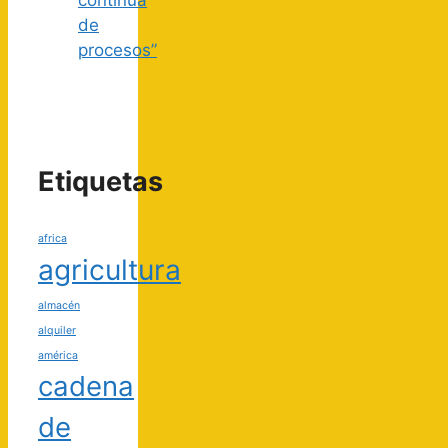
de
procesos”
Etiquetas
africa
agricultura
almacén
alquiler
américa
cadena
de