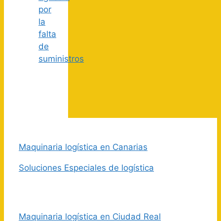
por
la
falta
de
suministros
Maquinaria logística en Canarias
Soluciones Especiales de logística
Maquinaria logística en Ciudad Real