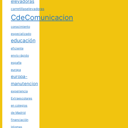
elevadoras
carretillaselevadoras
CdeComunicacion
conocimiento
especializado
educación
eficiente
envío rápido
españa
europa
europa-
manutencion
experiencia
Extraescolares
en colegios
de Madrid
financiación
Idiomas