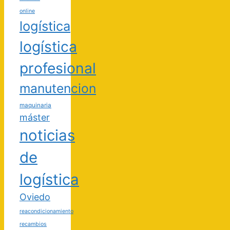
online
logística
logística
profesional
manutencion
maquinaria
máster
noticias
de
logística
Oviedo
reacondicionamiento
recambios