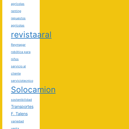
agrícolas
renting
repuestos
agrícolas
revistaaral
Reymagar
robótica para
niños
servicio al
cliente
serviciotecnico
Solocamion
sostenibilidad
Transportes
F. Talens
variedad
venta