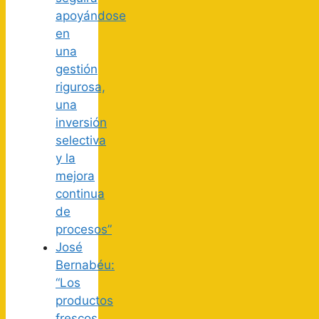
apoyándose
en
una
gestión
rigurosa,
una
inversión
selectiva
y la
mejora
continua
de
procesos”
José
Bernabéu:
“Los
productos
frescos