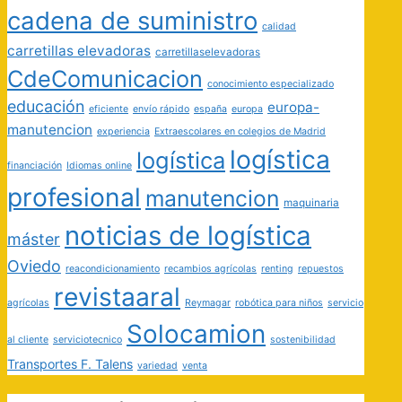
cadena de suministro
calidad
carretillas elevadoras
carretillaselevadoras
CdeComunicacion
conocimiento especializado
educación
europa-
eficiente
envío rápido
españa
europa
manutencion
experiencia
Extraescolares en colegios de Madrid
logística
logística
financiación
Idiomas online
profesional
manutencion
maquinaria
noticias de logística
máster
Oviedo
reacondicionamiento
recambios agrícolas
renting
repuestos
revistaaral
agrícolas
Reymagar
robótica para niños
servicio
Solocamion
al cliente
serviciotecnico
sostenibilidad
Transportes F. Talens
variedad
venta