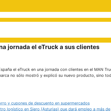
a jornada el eTruck a sus clientes
spaña el eTruck en una jornada con clientes en el MAN Tru
 marca no sólo mostró y explicó su nuevo producto, sino to
 ahorro y cupones de descuento en supermercados
ro logístico en Siero (Asturias) que dará empleo a más de