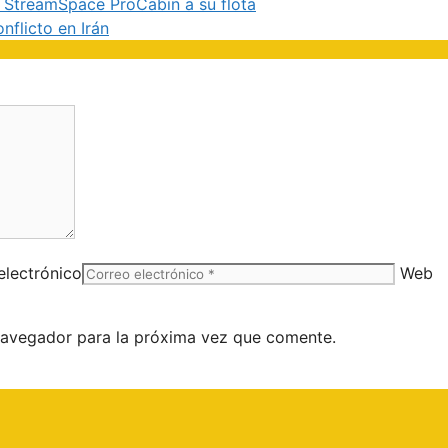
 StreamSpace ProCabin a su flota
nflicto en Irán
electrónico
Web
navegador para la próxima vez que comente.