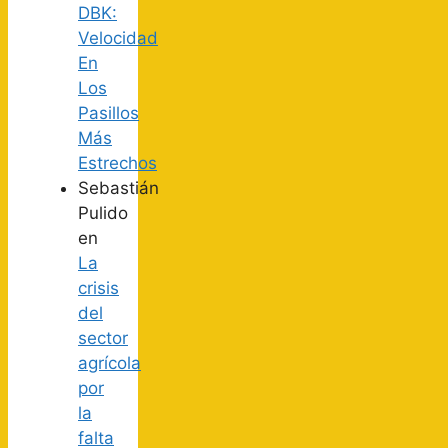
DBK:
Velocidad
En
Los
Pasillos
Más
Estrechos
Sebastián
Pulido
en
La
crisis
del
sector
agrícola
por
la
falta