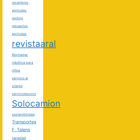
recambios
agrícolas
renting
repuestos
agrícolas
revistaaral
Reymagar
robótica para
niños
servicio al
cliente
serviciotecnico
Solocamion
sostenibilidad
Transportes
F. Talens
variedad