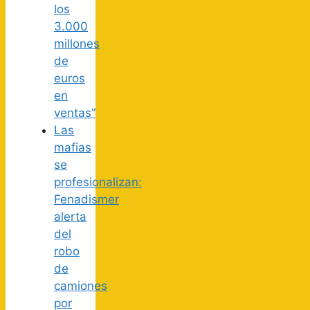
los
3.000
millones
de
euros
en
ventas”
Las
mafias
se
profesionalizan:
Fenadismer
alerta
del
robo
de
camiones
por