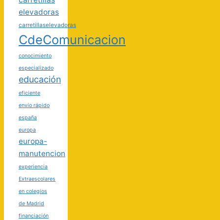
elevadoras
carretillaselevadoras
CdeComunicacion
conocimiento
especializado
educación
eficiente
envío rápido
españa
europa
europa-
manutencion
experiencia
Extraescolares
en colegios
de Madrid
financiación