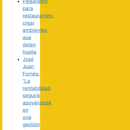
Paisajismo
para
restaurantes:
crear
ambientes
que
dejan
huella
José
Juan
Fornés:
“La
rentabilidad
seguirá
apoyándose
en
una
gestión