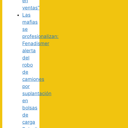
en
ventas”
Las
mafias
se
profesionalizan:
Fenadismer
alerta
del
robo
de
camiones
por
suplantación
en
bolsas
de
carga