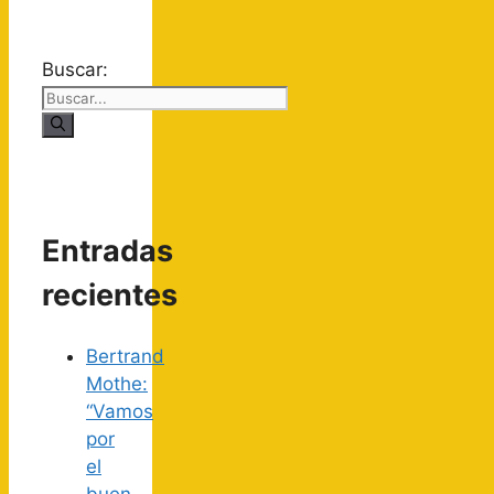
Buscar:
Entradas
recientes
Bertrand
Mothe:
“Vamos
por
el
buen