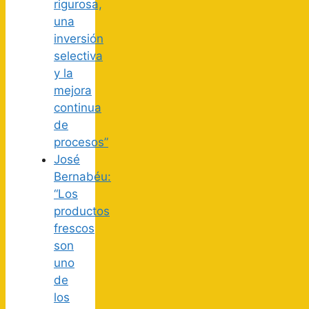
rigurosa,
una
inversión
selectiva
y la
mejora
continua
de
procesos”
José
Bernabéu:
“Los
productos
frescos
son
uno
de
los