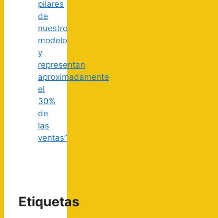
pilares
de
nuestro
modelo
y
representan
aproximadamente
el
30%
de
las
ventas”
Etiquetas