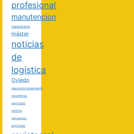
profesional
manutencion
maquinaria
máster
noticias
de
logística
Oviedo
reacondicionamiento
recambios
agrícolas
renting
repuestos
agrícolas