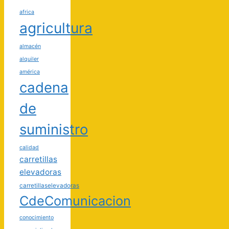
africa
agricultura
almacén
alquiler
américa
cadena
de
suministro
calidad
carretillas
elevadoras
carretillaselevadoras
CdeComunicacion
conocimiento