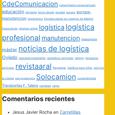
CdeComunicacion
conocimiento especializado
educación
europa-
eficiente
envío rápido
españa
europa
manutencion
experiencia
Extraescolares en colegios de Madrid
logística
logística
financiación
Idiomas online
profesional
manutencion
maquinaria
noticias de logística
máster
Oviedo
reacondicionamiento
recambios agrícolas
renting
repuestos
revistaaral
agrícolas
Reymagar
robótica para niños
servicio
Solocamion
al cliente
serviciotecnico
sostenibilidad
Transportes F. Talens
variedad
venta
Comentarios recientes
Jesus Javier Rocha
en
Carretillas