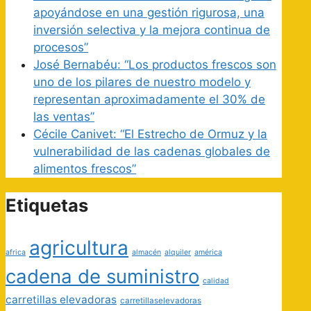
apoyándose en una gestión rigurosa, una
inversión selectiva y la mejora continua de
procesos”
José Bernabéu: “Los productos frescos son
uno de los pilares de nuestro modelo y
representan aproximadamente el 30% de
las ventas”
Cécile Canivet: “El Estrecho de Ormuz y la
vulnerabilidad de las cadenas globales de
alimentos frescos”
Etiquetas
agricultura
africa
almacén
alquiler
américa
cadena de suministro
calidad
carretillas elevadoras
carretillaselevadoras