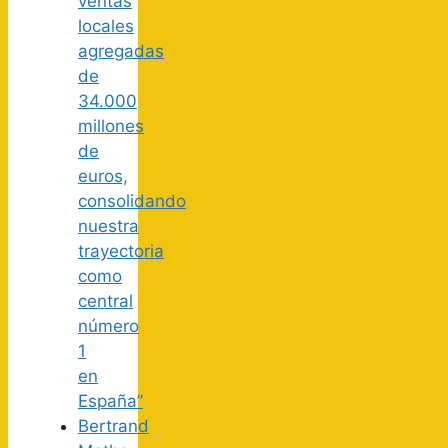
ventas
locales
agregadas
de
34.000
millones
de
euros,
consolidando
nuestra
trayectoria
como
central
número
1
en
España”
Bertrand