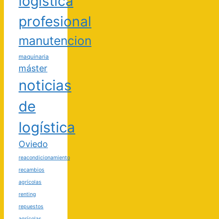
logística
profesional
manutencion
maquinaria
máster
noticias
de
logística
Oviedo
reacondicionamiento
recambios
agrícolas
renting
repuestos
agrícolas