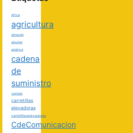
africa
agricultura
almacén
alquiler
américa
cadena
de
suministro
calidad
carretillas
elevadoras
carretillaselevadoras
CdeComunicacion