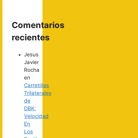
Comentarios
recientes
Jesus
Javier
Rocha
en
Carretillas
Trilaterales
de
DBK:
Velocidad
En
Los