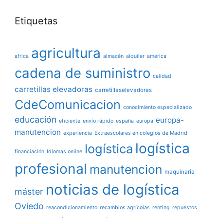
Etiquetas
agricultura
africa
almacén
alquiler
américa
cadena de suministro
calidad
carretillas elevadoras
carretillaselevadoras
CdeComunicacion
conocimiento especializado
educación
europa-
eficiente
envío rápido
españa
europa
manutencion
experiencia
Extraescolares en colegios de Madrid
logística
logística
financiación
Idiomas online
profesional
manutencion
maquinaria
noticias de logística
máster
Oviedo
reacondicionamiento
recambios agrícolas
renting
repuestos