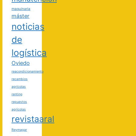
maquinaria
máster
noticias
de
logística
Oviedo
reacondicionamiento
recambios
agrícolas
renting
repuestos
agrícolas
revistaaral
Reymagar