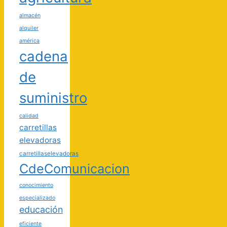
almacén
alquiler
américa
cadena
de
suministro
calidad
carretillas
elevadoras
carretillaselevadoras
CdeComunicacion
conocimiento
especializado
educación
eficiente