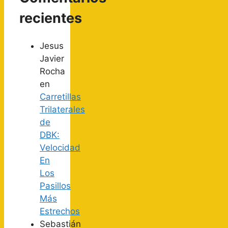
recientes
Jesus
Javier
Rocha
en
Carretillas
Trilaterales
de
DBK:
Velocidad
En
Los
Pasillos
Más
Estrechos
Sebastián