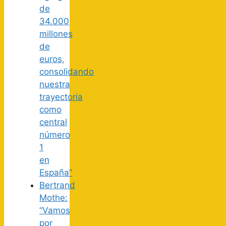
de
34.000
millones
de
euros,
consolidando
nuestra
trayectoria
como
central
número
1
en
España”
Bertrand
Mothe:
“Vamos
por