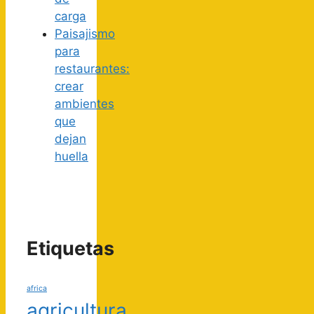
carga
Paisajismo
para
restaurantes:
crear
ambientes
que
dejan
huella
Etiquetas
africa
agricultura