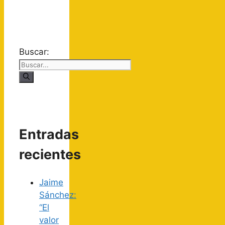
Buscar:
Entradas
recientes
Jaime
Sánchez:
“El
valor