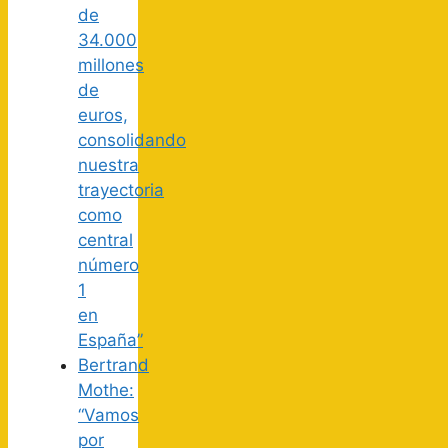
de
34.000
millones
de
euros,
consolidando
nuestra
trayectoria
como
central
número
1
en
España”
Bertrand
Mothe:
“Vamos
por