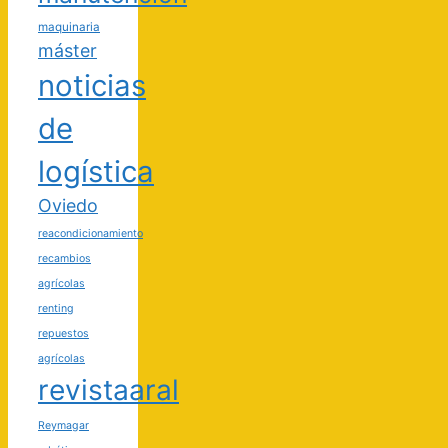
maquinaria
máster
noticias
de
logística
Oviedo
reacondicionamiento
recambios
agrícolas
renting
repuestos
agrícolas
revistaaral
Reymagar