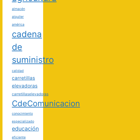
almacén
alquiler
américa
cadena
de
suministro
calidad
carretillas
elevadoras
carretillaselevadoras
CdeComunicacion
conocimiento
especializado
educación
eficiente