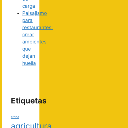
carga
Paisajismo
para
restaurantes:
crear
ambientes
que
dejan
huella
Etiquetas
africa
agricultura