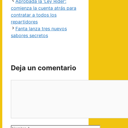
Navegación
Aprobada la ‘Ley Rider’:
de
comienza la cuenta atrás para
entradas
contratar a todos los
repartidores
Fanta lanza tres nuevos
sabores secretos
Deja un comentario
Comentario
Nombre