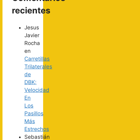
recientes
Jesus
Javier
Rocha
en
Carretillas
Trilaterales
de
DBK:
Velocidad
En
Los
Pasillos
Más
Estrechos
Sebastián