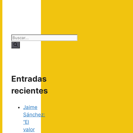
Buscar:
Entradas
recientes
Jaime
Sánchez:
“El
valor