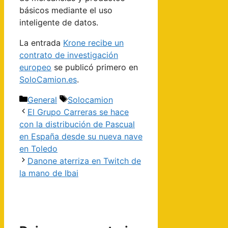
básicos mediante el uso
inteligente de datos.
La entrada
Krone recibe un
contrato de investigación
europeo
se publicó primero en
SoloCamion.es
.
Categorías
Etiquetas
General
Solocamion
Navegación
El Grupo Carreras se hace
de
con la distribución de Pascual
entradas
en España desde su nueva nave
en Toledo
Danone aterriza en Twitch de
la mano de Ibai