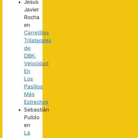
Jesus
Javier
Rocha
en
Carretillas
Trilaterales
de
DBK:
Velocidad
En
Los
Pasillos
Más
Estrechos
Sebastián
Pulido
en
La