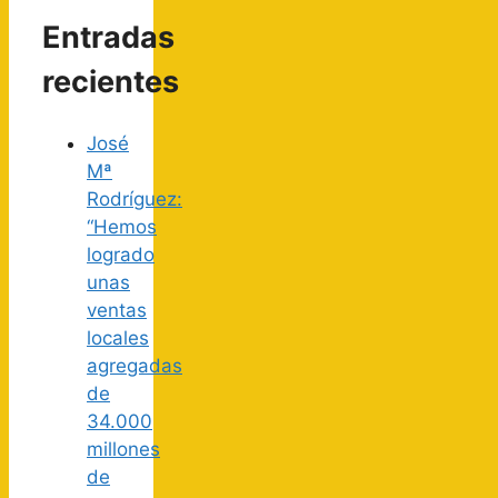
Entradas
recientes
José
Mª
Rodríguez:
“Hemos
logrado
unas
ventas
locales
agregadas
de
34.000
millones
de