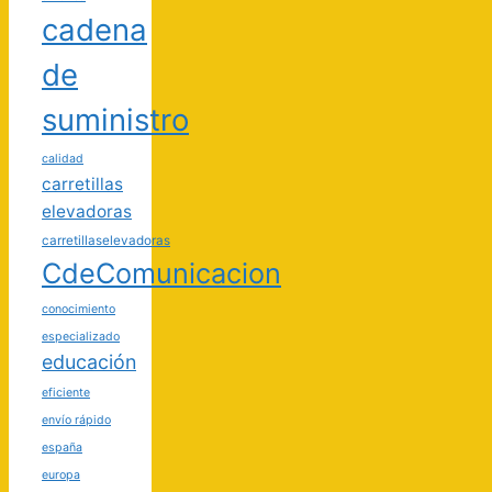
cadena
de
suministro
calidad
carretillas
elevadoras
carretillaselevadoras
CdeComunicacion
conocimiento
especializado
educación
eficiente
envío rápido
españa
europa