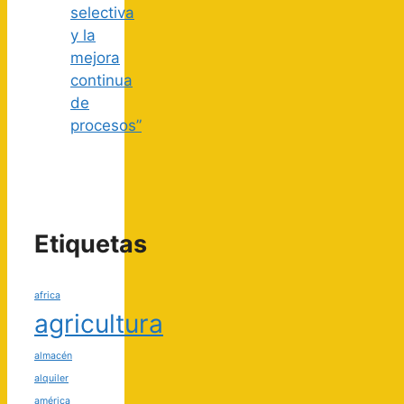
selectiva
y la
mejora
continua
de
procesos”
Etiquetas
africa
agricultura
almacén
alquiler
américa