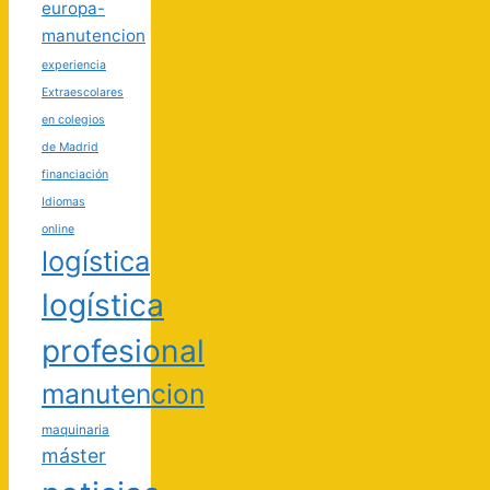
europa-
manutencion
experiencia
Extraescolares
en colegios
de Madrid
financiación
Idiomas
online
logística
logística
profesional
manutencion
maquinaria
máster