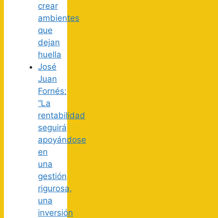
crear
ambientes
que
dejan
huella
José
Juan
Fornés:
“La
rentabilidad
seguirá
apoyándose
en
una
gestión
rigurosa,
una
inversión