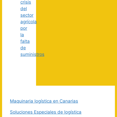
crisis
del
sector
agrícola
por
la
falta
de
suministros
Maquinaria logística en Canarias
Soluciones Especiales de logística