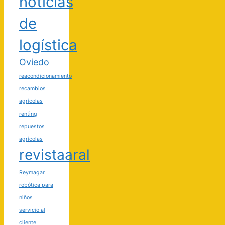
noticias
de
logística
Oviedo
reacondicionamiento
recambios
agrícolas
renting
repuestos
agrícolas
revistaaral
Reymagar
robótica para
niños
servicio al
cliente