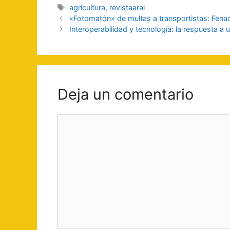
Etiquetas
agricultura
,
revistaaral
Navegación
«Fotomatón» de multas a transportistas: Fena
de
Interoperabilidad y tecnología: la respuesta a u
entradas
Deja un comentario
Comentario