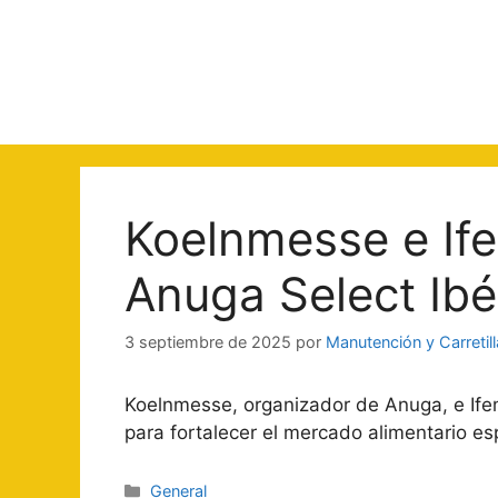
Saltar
al
contenido
Koelnmesse e If
Anuga Select Ibé
3 septiembre de 2025
por
Manutención y Carretil
Koelnmesse, organizador de Anuga, e Ife
para fortalecer el mercado alimentario esp
Categorías
General