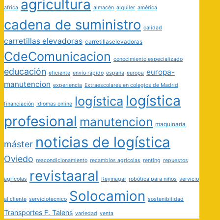
agricultura
africa
almacén
alquiler
américa
cadena de suministro
calidad
carretillas elevadoras
carretillaselevadoras
CdeComunicacion
conocimiento especializado
educación
europa-
eficiente
envío rápido
españa
europa
manutencion
experiencia
Extraescolares en colegios de Madrid
logística
logística
financiación
Idiomas online
profesional
manutencion
maquinaria
noticias de logística
máster
Oviedo
reacondicionamiento
recambios agrícolas
renting
repuestos
revistaaral
agrícolas
Reymagar
robótica para niños
servicio
Solocamion
al cliente
serviciotecnico
sostenibilidad
Transportes F. Talens
variedad
venta