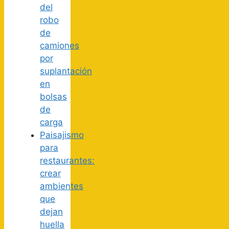
del
robo
de
camiones
por
suplantación
en
bolsas
de
carga
Paisajismo
para
restaurantes:
crear
ambientes
que
dejan
huella