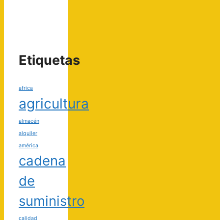
Etiquetas
africa
agricultura
almacén
alquiler
américa
cadena
de
suministro
calidad