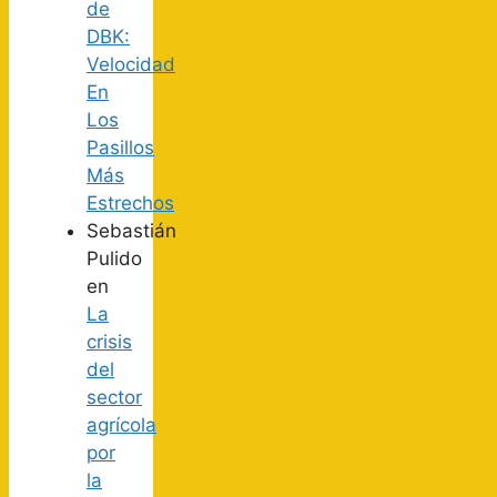
de
DBK:
Velocidad
En
Los
Pasillos
Más
Estrechos
Sebastián
Pulido
en
La
crisis
del
sector
agrícola
por
la