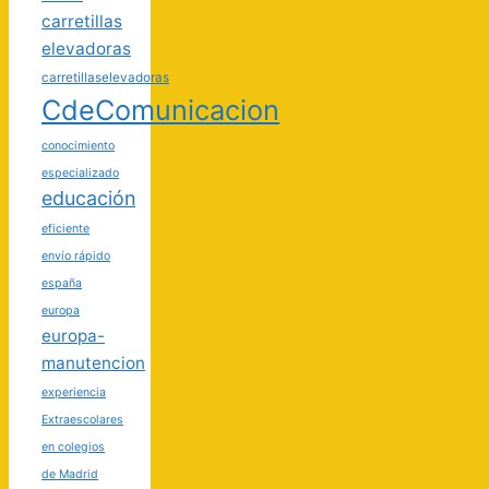
carretillas
elevadoras
carretillaselevadoras
CdeComunicacion
conocimiento
especializado
educación
eficiente
envío rápido
españa
europa
europa-
manutencion
experiencia
Extraescolares
en colegios
de Madrid