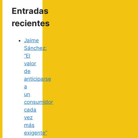
Entradas
recientes
Jaime
Sánchez:
“El
valor
de
anticiparse
a
un
consumidor
cada
vez
más
exigente”