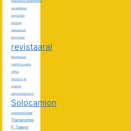
reacondicionamiento
recambios
agrícolas
renting
repuestos
agrícolas
revistaaral
Reymagar
robótica para
niños
servicio al
cliente
serviciotecnico
Solocamion
sostenibilidad
Transportes
F. Talens