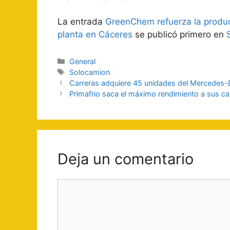
La entrada
GreenChem refuerza la produc
planta en Cáceres
se publicó primero en
Categorías
General
Etiquetas
Solocamion
Navegación
Carreras adquiere 45 unidades del Mercedes-
de
Primafrio saca el máximo rendimiento a sus ca
entradas
Deja un comentario
Comentario