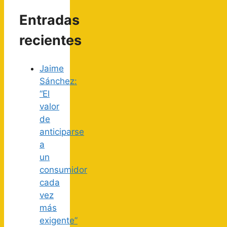
Entradas
recientes
Jaime
Sánchez:
“El
valor
de
anticiparse
a
un
consumidor
cada
vez
más
exigente”