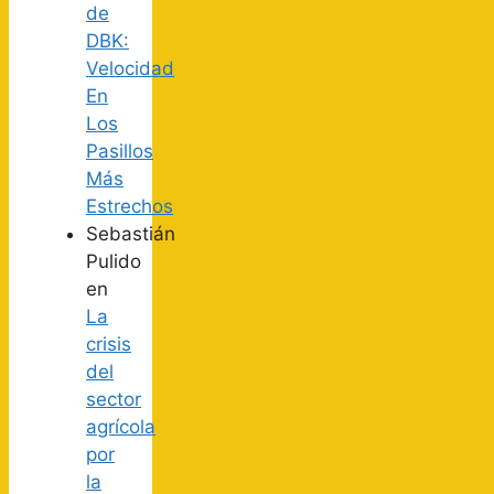
de
DBK:
Velocidad
En
Los
Pasillos
Más
Estrechos
Sebastián
Pulido
en
La
crisis
del
sector
agrícola
por
la