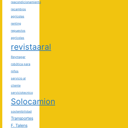
reacondicionamiento
recambios
agrícolas
renting
repuestos
agrícolas
revistaaral
Reymagar
robótica para
niños
servicio al
cliente
serviciotecnico
Solocamion
sostenibilidad
Transportes
F. Talens