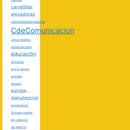
calidad
carretillas
elevadoras
carretillaselevadoras
CdeComunicacion
conocimiento
especializado
educación
eficiente
envío rápido
españa
europa
europa-
manutencion
experiencia
Extraescolares
en colegios
de Madrid