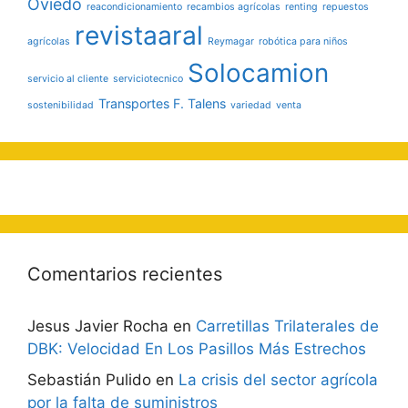
Oviedo
reacondicionamiento
recambios agrícolas
renting
repuestos
revistaaral
agrícolas
Reymagar
robótica para niños
Solocamion
servicio al cliente
serviciotecnico
Transportes F. Talens
sostenibilidad
variedad
venta
Comentarios recientes
Jesus Javier Rocha
en
Carretillas Trilaterales de
DBK: Velocidad En Los Pasillos Más Estrechos
Sebastián Pulido
en
La crisis del sector agrícola
por la falta de suministros