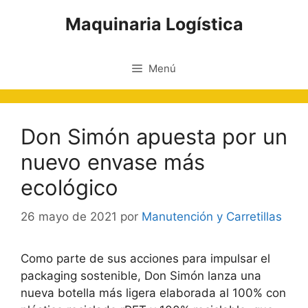
Saltar
Maquinaria Logística
al
contenido
Menú
Don Simón apuesta por un
nuevo envase más
ecológico
26 mayo de 2021
por
Manutención y Carretillas
Como parte de sus acciones para impulsar el
packaging sostenible, Don Simón lanza una
nueva botella más ligera elaborada al 100% con