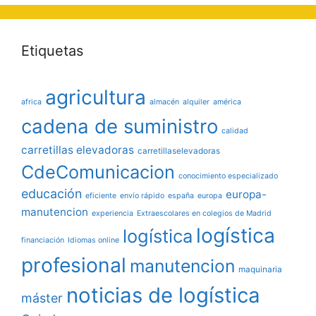
Etiquetas
agricultura
africa
almacén
alquiler
américa
cadena de suministro
calidad
carretillas elevadoras
carretillaselevadoras
CdeComunicacion
conocimiento especializado
educación
europa-
eficiente
envío rápido
españa
europa
manutencion
experiencia
Extraescolares en colegios de Madrid
logística
logística
financiación
Idiomas online
profesional
manutencion
maquinaria
noticias de logística
máster