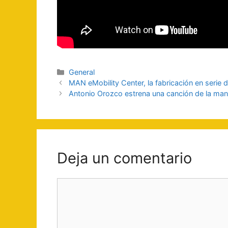
Categorías
General
Navegación
MAN eMobility Center, la fabricación en serie 
de
Antonio Orozco estrena una canción de la ma
entradas
Deja un comentario
Comentario