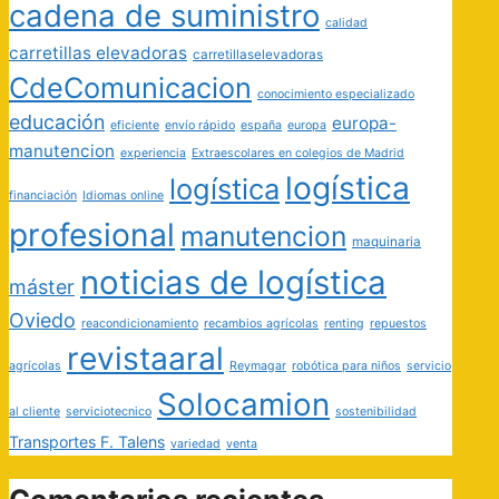
cadena de suministro
calidad
carretillas elevadoras
carretillaselevadoras
CdeComunicacion
conocimiento especializado
educación
europa-
eficiente
envío rápido
españa
europa
manutencion
experiencia
Extraescolares en colegios de Madrid
logística
logística
financiación
Idiomas online
profesional
manutencion
maquinaria
noticias de logística
máster
Oviedo
reacondicionamiento
recambios agrícolas
renting
repuestos
revistaaral
agrícolas
Reymagar
robótica para niños
servicio
Solocamion
al cliente
serviciotecnico
sostenibilidad
Transportes F. Talens
variedad
venta