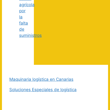
agrícola
por
la
falta
de
suministros
Maquinaria logística en Canarias
Soluciones Especiales de logística