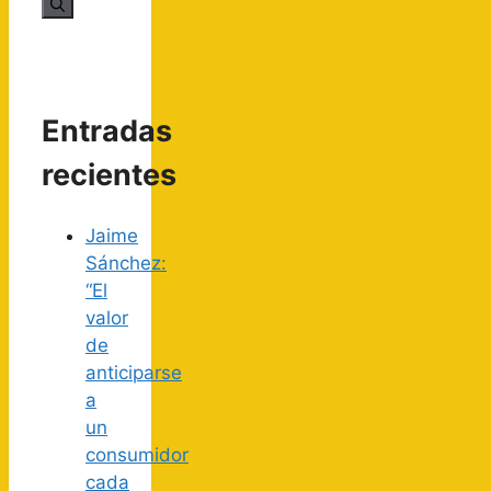
Entradas
recientes
Jaime
Sánchez:
“El
valor
de
anticiparse
a
un
consumidor
cada