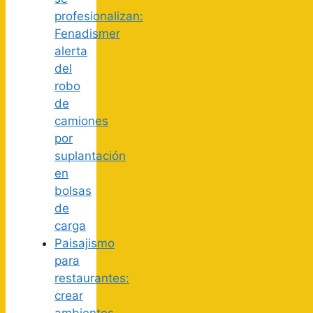
profesionalizan:
Fenadismer
alerta
del
robo
de
camiones
por
suplantación
en
bolsas
de
carga
Paisajismo
para
restaurantes:
crear
ambientes