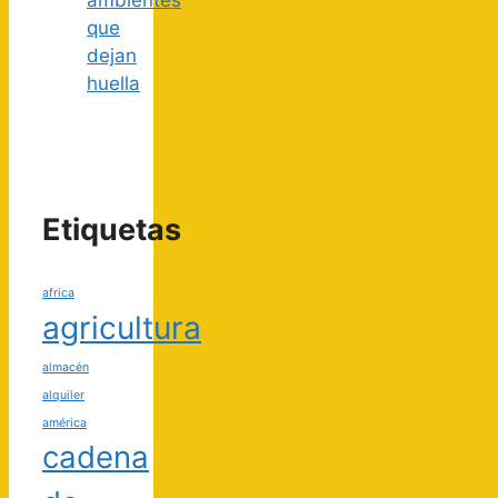
que
dejan
huella
Etiquetas
africa
agricultura
almacén
alquiler
américa
cadena