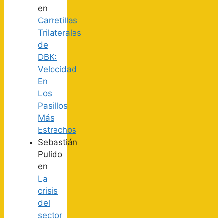
en
Carretillas
Trilaterales
de
DBK:
Velocidad
En
Los
Pasillos
Más
Estrechos
Sebastián
Pulido
en
La
crisis
del
sector