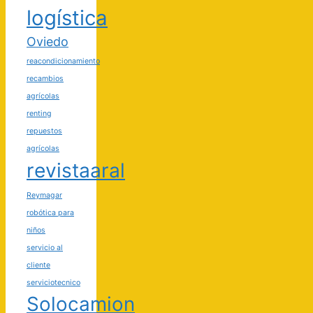
logística
Oviedo
reacondicionamiento
recambios
agrícolas
renting
repuestos
agrícolas
revistaaral
Reymagar
robótica para
niños
servicio al
cliente
serviciotecnico
Solocamion