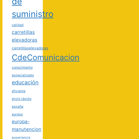
de
suministro
calidad
carretillas
elevadoras
carretillaselevadoras
CdeComunicacion
conocimiento
especializado
educación
eficiente
envío rápido
españa
europa
europa-
manutencion
experiencia