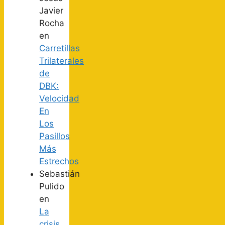
Javier
Rocha
en
Carretillas
Trilaterales
de
DBK:
Velocidad
En
Los
Pasillos
Más
Estrechos
Sebastián
Pulido
en
La
crisis