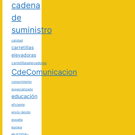
cadena
de
suministro
calidad
carretillas
elevadoras
carretillaselevadoras
CdeComunicacion
conocimiento
especializado
educación
eficiente
envío rápido
españa
europa
europa-