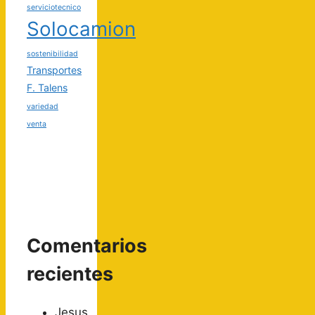
serviciotecnico
Solocamion
sostenibilidad
Transportes
F. Talens
variedad
venta
Comentarios
recientes
Jesus