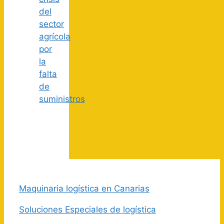
del
sector
agrícola
por
la
falta
de
suministros
Maquinaria logística en Canarias
Soluciones Especiales de logística