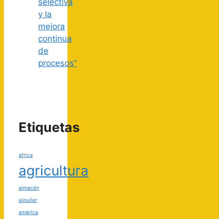
selectiva
y la
mejora
continua
de
procesos”
Etiquetas
africa
agricultura
almacén
alquiler
américa