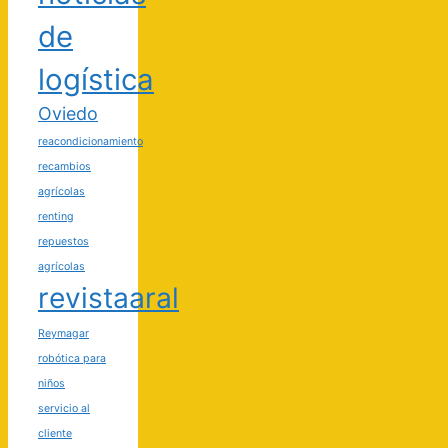
de
logística
Oviedo
reacondicionamiento
recambios
agrícolas
renting
repuestos
agrícolas
revistaaral
Reymagar
robótica para
niños
servicio al
cliente