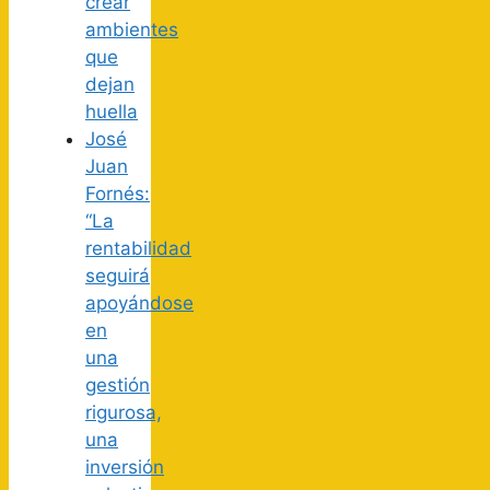
crear
ambientes
que
dejan
huella
José
Juan
Fornés:
“La
rentabilidad
seguirá
apoyándose
en
una
gestión
rigurosa,
una
inversión