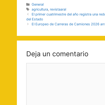
Categorías
General
Etiquetas
agricultura
,
revistaaral
Navegación
El primer cuatrimestre del año registra una re
de
del Estado
entradas
El Europeo de Carreras de Camiones 2026 ar
Deja un comentario
Comentario