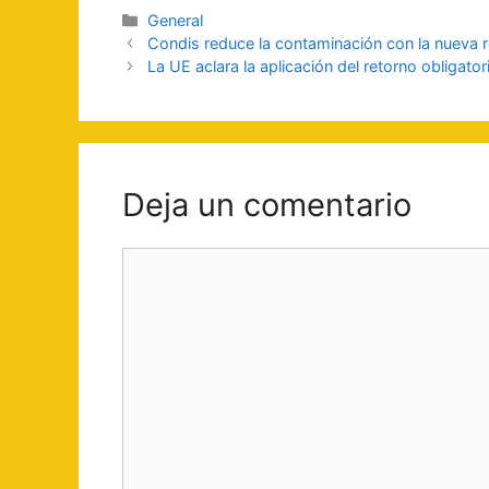
Categorías
General
Navegación
​Condis reduce la contaminación con la nueva r
de
La UE aclara la aplicación del retorno obligato
entradas
Deja un comentario
Comentario