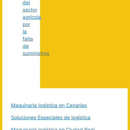
del
sector
agrícola
por
la
falta
de
suministros
Maquinaria logística en Canarias
Soluciones Especiales de logística
Maquinaria logística en Ciudad Real