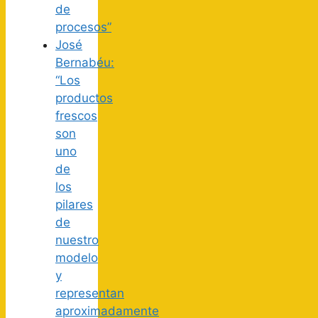
de
procesos”
José
Bernabéu:
“Los
productos
frescos
son
uno
de
los
pilares
de
nuestro
modelo
y
representan
aproximadamente