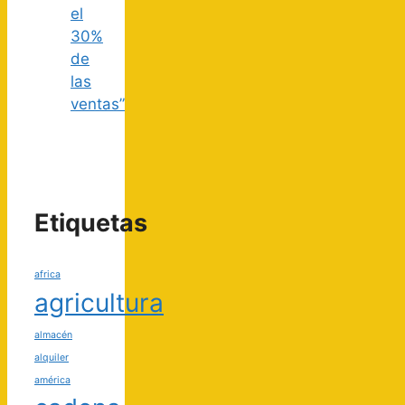
el
30%
de
las
ventas”
Etiquetas
africa
agricultura
almacén
alquiler
américa