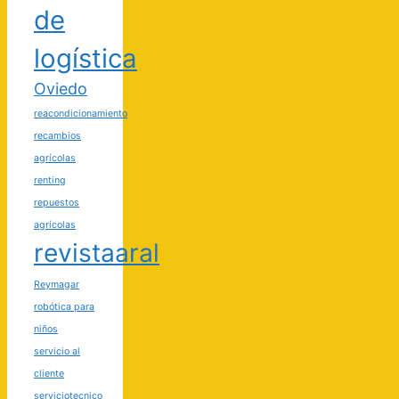
de
logística
Oviedo
reacondicionamiento
recambios
agrícolas
renting
repuestos
agrícolas
revistaaral
Reymagar
robótica para
niños
servicio al
cliente
serviciotecnico