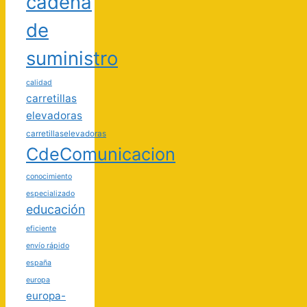
cadena
de
suministro
calidad
carretillas
elevadoras
carretillaselevadoras
CdeComunicacion
conocimiento
especializado
educación
eficiente
envío rápido
españa
europa
europa-