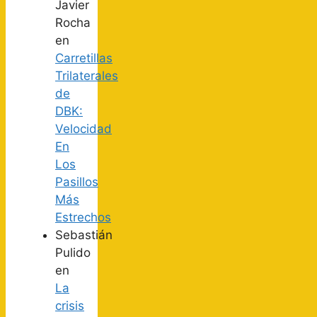
Javier
Rocha
en
Carretillas
Trilaterales
de
DBK:
Velocidad
En
Los
Pasillos
Más
Estrechos
Sebastián
Pulido
en
La
crisis