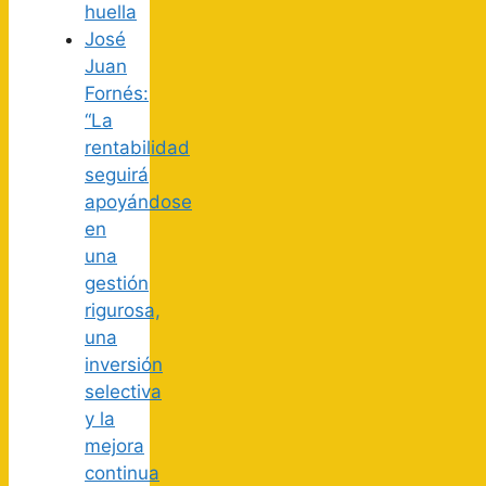
huella
José
Juan
Fornés:
“La
rentabilidad
seguirá
apoyándose
en
una
gestión
rigurosa,
una
inversión
selectiva
y la
mejora
continua