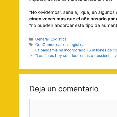
“No olvidemos”, señala, “que, en algunos 
cinco veces más que el año pasado por 
“no pueden absorber este tipo de aument
Categorías
General
,
Logística
Etiquetas
CdeComunicacion
,
logística
Navegación
La pandemia ha incorporado 15 millones de co
de
“Los fletes hoy son doscientas o trescientas
entradas
Deja un comentario
Comentario