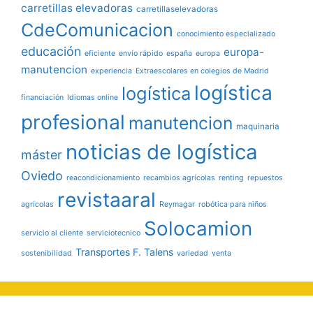
carretillas elevadoras
carretillaselevadoras
CdeComunicacion
conocimiento especializado
educación
europa-
eficiente
envío rápido
españa
europa
manutencion
experiencia
Extraescolares en colegios de Madrid
logística
logística
financiación
Idiomas online
profesional
manutencion
maquinaria
noticias de logística
máster
Oviedo
reacondicionamiento
recambios agrícolas
renting
repuestos
revistaaral
agrícolas
Reymagar
robótica para niños
Solocamion
servicio al cliente
serviciotecnico
Transportes F. Talens
sostenibilidad
variedad
venta